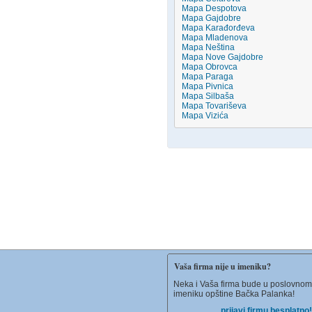
Mapa Despotova
Mapa Gajdobre
Mapa Karađorđeva
Mapa Mladenova
Mapa Neština
Mapa Nove Gajdobre
Mapa Obrovca
Mapa Paraga
Mapa Pivnica
Mapa Silbaša
Mapa Tovariševa
Mapa Vizića
Vaša firma nije u imeniku?
Neka i Vaša firma bude u poslovnom
imeniku opštine Bačka Palanka!
prijavi firmu besplatno!