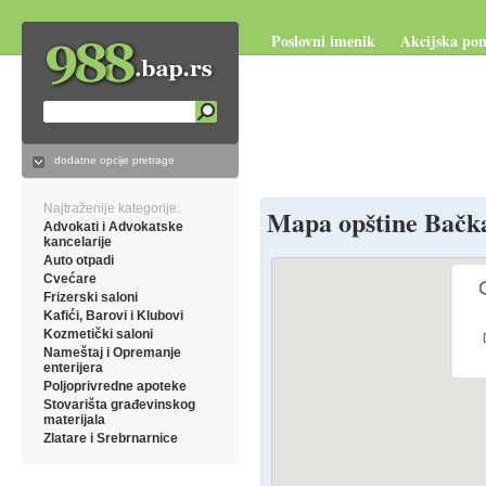
Poslovni imenik
Akcijska po
988.bap.rs
dodatne opcije pretrage
Najtraženije kategorije:
Mapa opštine Bačk
Advokati i Advokatske
kancelarije
Auto otpadi
Cvećare
Frizerski saloni
Kafići, Barovi i Klubovi
Kozmetički saloni
Nameštaj i Opremanje
enterijera
Poljoprivredne apoteke
Stovarišta građevinskog
materijala
Zlatare i Srebrnarnice