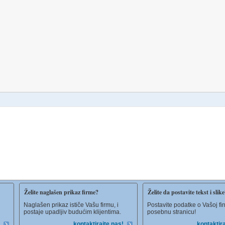
Želite naglašen prikaz firme?
Želite da postavite tekst i slik
Naglašen prikaz ističe Vašu firmu, i
Postavite podatke o Vašoj fi
postaje upadljiv budućim klijentima.
posebnu stranicu!
kontaktirajte nas!
kontaktira