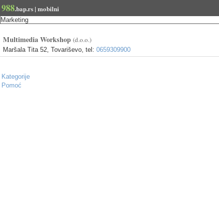
988
.bap.rs | mobilni
Marketing
Multimedia Workshop
(d.o.o.)
Maršala Tita 52, Tovariševo, tel:
0659309900
Kategorije
Pomoć