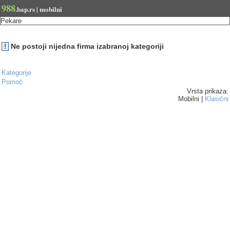
988
.bap.rs | mobilni
Pekare
Ne postoji nijedna firma izabranoj kategoriji
!
Kategorije
Pomoć
Vrsta prikaza:
Mobilni |
Klasični