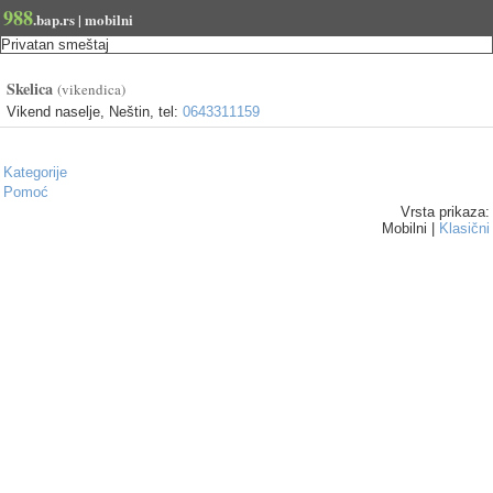
988
.bap.rs | mobilni
Privatan smeštaj
Skelica
(vikendica)
Vikend naselje, Neštin, tel:
0643311159
Kategorije
Pomoć
Vrsta prikaza:
Mobilni |
Klasični