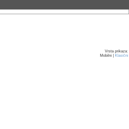
Vrsta prikaza:
Mobilni |
Klasični