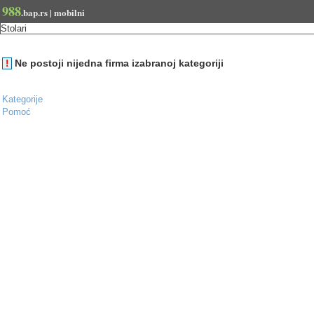
988
.bap.rs | mobilni
Stolari
Ne postoji nijedna firma izabranoj kategoriji
!
Kategorije
Pomoć