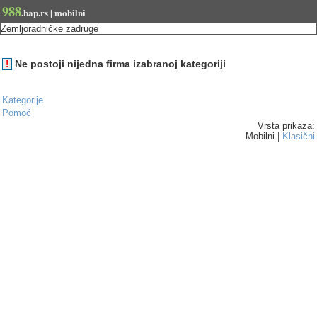
988
.bap.rs | mobilni
Zemljoradničke zadruge
Ne postoji nijedna firma izabranoj kategoriji
!
Kategorije
Pomoć
Vrsta prikaza:
Mobilni |
Klasični